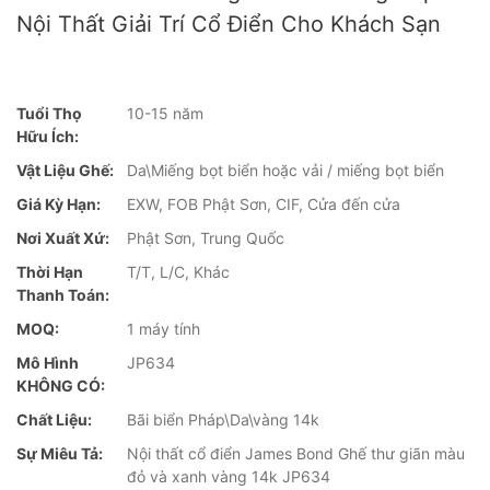
Nội Thất Giải Trí Cổ Điển Cho Khách Sạn
Tuổi Thọ
10-15 năm
Hữu Ích:
Vật Liệu Ghế:
Da\Miếng bọt biển hoặc vải / miếng bọt biển
Giá Kỳ Hạn:
EXW, FOB Phật Sơn, CIF, Cửa đến cửa
Nơi Xuất Xứ:
Phật Sơn, Trung Quốc
Thời Hạn
T/T, L/C, Khác
Thanh Toán:
MOQ:
1 máy tính
Mô Hình
JP634
KHÔNG CÓ:
Chất Liệu:
Bãi biển Pháp\Da\vàng 14k
Sự Miêu Tả:
Nội thất cổ điển James Bond Ghế thư giãn màu
đỏ và xanh vàng 14k JP634