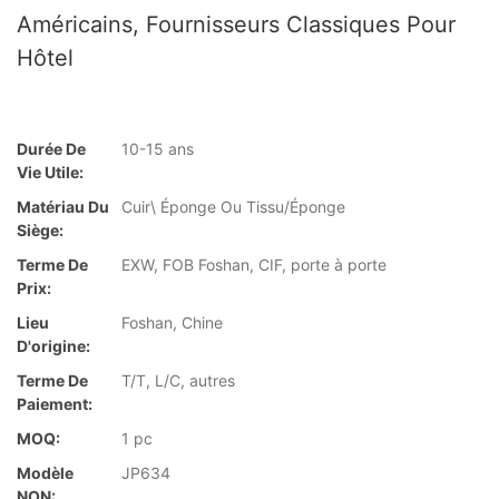
Américains, Fournisseurs Classiques Pour
Hôtel
Durée De
10-15 ans
Vie Utile:
Matériau Du
Cuir\ Éponge Ou Tissu/Éponge
Siège:
Terme De
EXW, FOB Foshan, CIF, porte à porte
Prix:
Lieu
Foshan, Chine
D'origine:
Terme De
T/T, L/C, autres
Paiement:
MOQ:
1 pc
Modèle
JP634
NON: