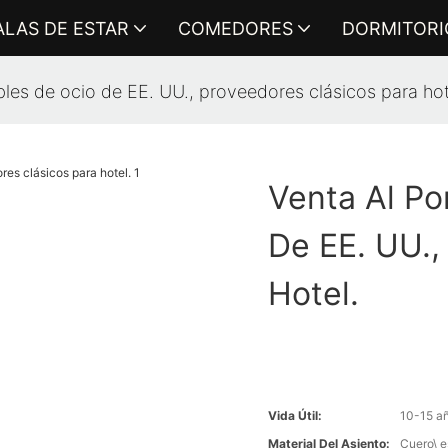
ALAS DE ESTAR
COMEDORES
DORMITORI
les de ocio de EE. UU., proveedores clásicos para hot
Venta Al P
De EE. UU.,
Hotel.
Vida Útil:
10-15 a
Material Del Asiento:
Cuero\ e