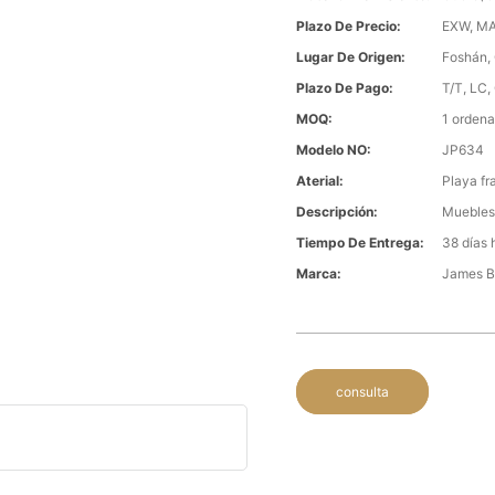
Plazo De Precio:
EXW, MA
Lugar De Origen:
Foshán,
Plazo De Pago:
T/T, LC,
MOQ:
1 ordena
Modelo NO:
JP634
Aterial:
Playa fr
Descripción:
Muebles 
Tiempo De Entrega:
38 días 
Marca:
James 
consulta