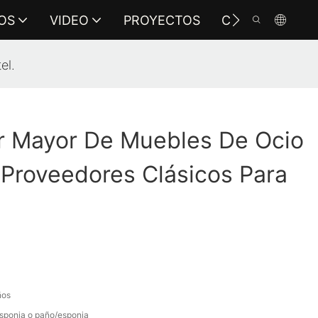
OS
VIDEO
PROYECTOS
CONTÁCTENO
el.
or Mayor De Muebles De Ocio
 Proveedores Clásicos Para
ños
sponja o paño/esponja