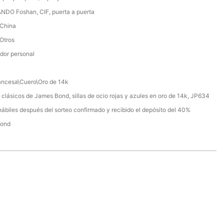
NDO Foshan, CIF, puerta a puerta
 China
 Otros
dor personal
ancesa\Cuero\Oro de 14k
clásicos de James Bond, sillas de ocio rojas y azules en oro de 14k, JP634
hábiles después del sorteo confirmado y recibido el depósito del 40%
Bond