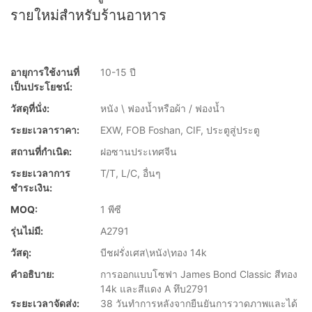
รายใหม่สำหรับร้านอาหาร
อายุการใช้งานที่
10-15 ปี
เป็นประโยชน์:
วัสดุที่นั่ง:
หนัง \ ฟองน้ำหรือผ้า / ฟองน้ำ
ระยะเวลาราคา:
EXW, FOB Foshan, CIF, ประตูสู่ประตู
สถานที่กำเนิด:
ฝอซานประเทศจีน
ระยะเวลาการ
T/T, L/C, อื่นๆ
ชำระเงิน:
MOQ:
1 พีซี
รุ่นไม่มี:
A2791
วัสดุ:
บีชฝรั่งเศส\หนัง\ทอง 14k
คำอธิบาย:
การออกแบบโซฟา James Bond Classic สีทอง
14k และสีแดง A ทึบ2791
ระยะเวลาจัดส่ง:
38 วันทำการหลังจากยืนยันการวาดภาพและได้