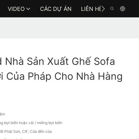
VIDEO
CÁC DỰ ÁN
LIÊN HỆ VỚI CHÚNG 
 Nhà Sản Xuất Ghế Sofa
ới Của Pháp Cho Nhà Hàng
năm
g bọt biển hoặc vải / miếng bọt biển
B Phật Sơn, CIF, Cửa đến cửa