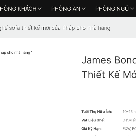
HÒNG KHÁCH
PHÒNG ĂN
PHÒNG NGỦ
hế sofa thiết kế mới của Pháp cho nhà hàng
James Bond
Thiết Kế M
Tuổi Thọ Hữu Ích:
10-15 
Vật Liệu Ghế:
Da\Miến
Giá Kỳ Hạn:
EXW, FO