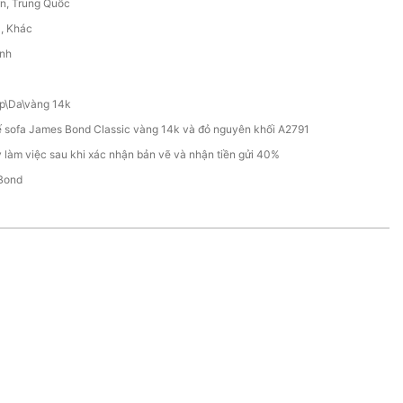
n, Trung Quốc
C, Khác
ính
p\Da\vàng 14k
ế sofa James Bond Classic vàng 14k và đỏ nguyên khối A2791
 làm việc sau khi xác nhận bản vẽ và nhận tiền gửi 40%
Bond