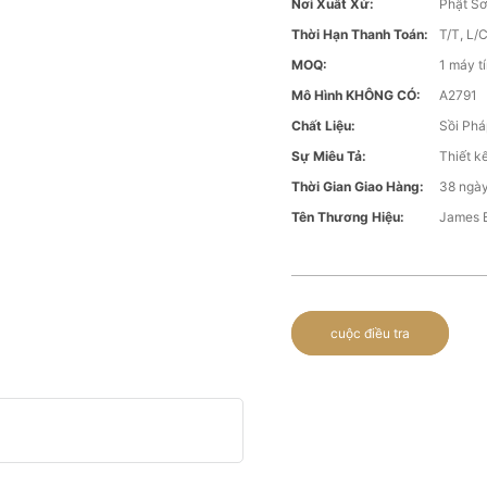
Nơi Xuất Xứ:
Phật Sơ
Thời Hạn Thanh Toán:
T/T, L/
MOQ:
1 máy t
Mô Hình KHÔNG CÓ:
A2791
Chất Liệu:
Sồi Phá
Sự Miêu Tả:
Thiết k
Thời Gian Giao Hàng:
38 ngày
Tên Thương Hiệu:
James 
cuộc điều tra