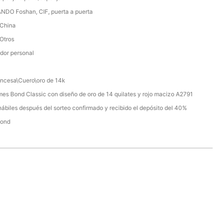
NDO Foshan, CIF, puerta a puerta
 China
 Otros
dor personal
ancesa\Cuero\oro de 14k
es Bond Classic con diseño de oro de 14 quilates y rojo macizo A2791
hábiles después del sorteo confirmado y recibido el depósito del 40%
Bond