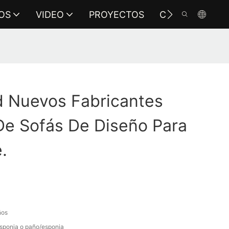
OS
VIDEO
PROYECTOS
CONTÁCTENO
 Nuevos Fabricantes
De Sofás De Diseño Para
.
ños
sponja o paño/esponja