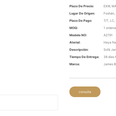
Plazo De Precio:
EXW, MA
Lugar De Origen:
Foshán,
Plazo De Pago:
T/T, LC,
MOQ:
1 ordena
Modelo NO:
A2791
Aterial:
Haya fr
Descripción:
Sofá Jam
Tiempo De Entrega:
38 días 
Marca:
James 
consulta