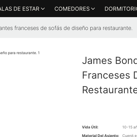
ALAS DE ESTAR
COMEDORES
DORMITORI
tes franceses de sofás de diseño para restaurante.
James Bond
Franceses 
Restaurante
Vida Útil:
10-15 a
Material Del Asiento:
Cuero\ e