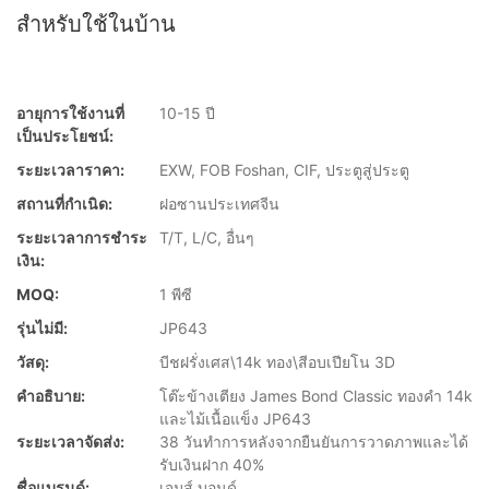
สำหรับใช้ในบ้าน
อายุการใช้งานที่
10-15 ปี
เป็นประโยชน์:
ระยะเวลาราคา:
EXW, FOB Foshan, CIF, ประตูสู่ประตู
สถานที่กำเนิด:
ฝอซานประเทศจีน
ระยะเวลาการชำระ
T/T, L/C, อื่นๆ
เงิน:
MOQ:
1 พีซี
รุ่นไม่มี:
JP643
วัสดุ:
บีชฝรั่งเศส\14k ทอง\สีอบเปียโน 3D
คำอธิบาย:
โต๊ะข้างเตียง James Bond Classic ทองคำ 14k
และไม้เนื้อแข็ง JP643
ระยะเวลาจัดส่ง:
38 วันทำการหลังจากยืนยันการวาดภาพและได้
รับเงินฝาก 40%
ชื่อแบรนด์:
เจมส์ บอนด์