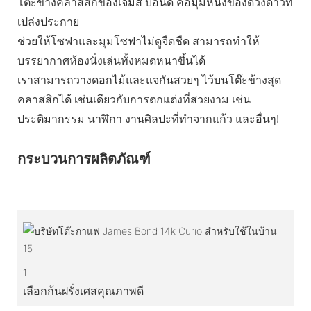
โต๊ะข้างคลาสสิกของเจมส์ บอนด์ คือมุมหนึ่งของดวงดาวที่
เปล่งประกาย
ช่วยให้โซฟาและมุมโซฟาไม่ดูจืดชืด สามารถทำให้
บรรยากาศห้องนั่งเล่นทั้งหมดหนาขึ้นได้
เราสามารถวางดอกไม้และแจกันสวยๆ ไว้บนโต๊ะข้างสุด
คลาสสิกได้ เช่นเดียวกับการตกแต่งที่สวยงาม เช่น
ประติมากรรม นาฬิกา งานศิลปะที่ทำจากแก้ว และอื่นๆ!
กระบวนการผลิตภัณฑ์
1
เลือกก้นฝรั่งเศสคุณภาพดี