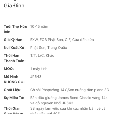
Gia Đình
Tuổi Thọ Hữu
10-15 năm
Ích:
Giá Kỳ Hạn:
EXW, FOB Phật Sơn, CIF, Cửa đến cửa
Nơi Xuất Xứ:
Phật Sơn, Trung Quốc
Thời Hạn
T/T, L/C, Khác
Thanh Toán:
MOQ:
1 máy tính
Mô Hình
JP643
KHÔNG CÓ:
Chất Liệu:
Gỗ sồi Pháp\vàng 14k\Sơn nướng đàn piano 3D
Sự Miêu Tả:
Bàn đầu giường James Bond Classic vàng 14k
và gỗ nguyên khối JP643
Thời Gian
38 ngày làm việc sau khi xác nhận bản vẽ và
Giao Hàng:
nhận tiền gửi 40%