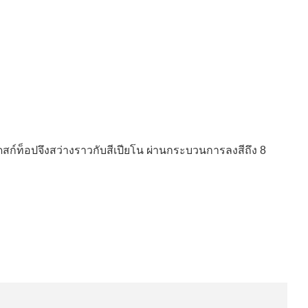
เดสก์ท็อปจึงสว่างราวกับสีเปียโน ผ่านกระบวนการลงสีถึง 8