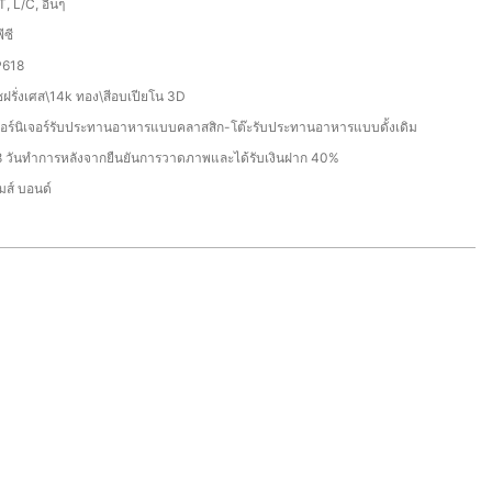
T, L/C, อื่นๆ
ีซี
P618
ชฝรั่งเศส\14k ทอง\สีอบเปียโน 3D
อร์นิเจอร์รับประทานอาหารแบบคลาสสิก-โต๊ะรับประทานอาหารแบบดั้งเดิม
 วันทำการหลังจากยืนยันการวาดภาพและได้รับเงินฝาก 40%
มส์ บอนด์