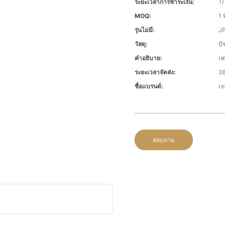
ระยะเวลาการชำระเงิน:
T/
MOQ:
1 พ
รุ่นไม่มี:
J
วัสดุ:
บี
คำอธิบาย:
เฟ
ระยะเวลาจัดส่ง:
38
ชื่อแบรนด์:
เจ
สอบถาม