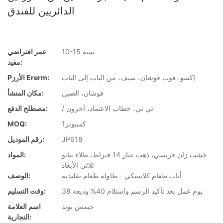
الدائريين للفندق
10-15 سنة
عمر افتراضي
مفيد:
إكسو، فوب فوشان، سيف، من الباب إلى الباب
Pالأرز Ererm:
فوشان، الصين
مكان المنشأ:
/ تي تي، خطاب الاعتماد، آخرون
مصطلح الدفع:
كمبيوتر1
MOQ:
JP618
رقم الموديل:
خشب زان فرنسي، ذهب عيار 14 قيراط، طلاء بيانو
المواد:
ثلاثي الأبعاد
أثاث طعام كلاسيكي - طاولة طعام تقليدية
الوصف:
38 يوم عمل بعد تأكيد الرسم واستلام 40% وديعة
وقت التسليم:
جيمس بوند
اسم العلامة
التجارية: