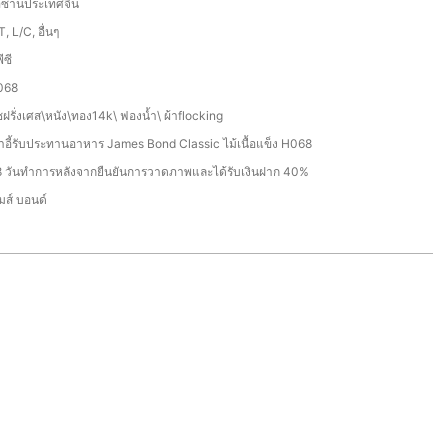
อซานประเทศจีน
T, L/C, อื่นๆ
ีซี
068
ชฝรั่งเศส\หนัง\ทอง14k\ ฟองน้ำ\ ผ้าflocking
้าอี้รับประทานอาหาร James Bond Classic ไม้เนื้อแข็ง H068
 วันทำการหลังจากยืนยันการวาดภาพและได้รับเงินฝาก 40%
มส์ บอนด์