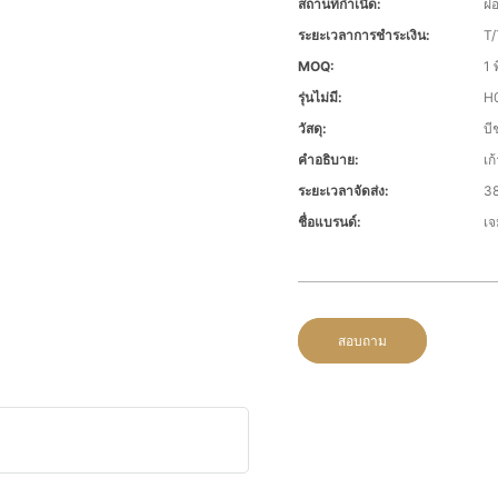
สถานที่กำเนิด:
ฝ
ระยะเวลาการชำระเงิน:
T/
MOQ:
1 พ
รุ่นไม่มี:
H
วัสดุ:
บี
คำอธิบาย:
เก
ระยะเวลาจัดส่ง:
38
ชื่อแบรนด์:
เจ
สอบถาม