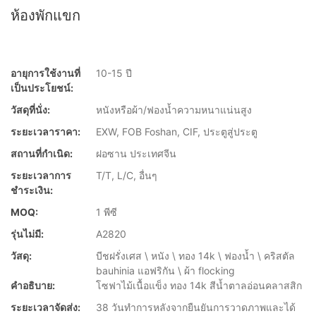
ห้องพักแขก
อายุการใช้งานที่
10-15 ปี
เป็นประโยชน์:
วัสดุที่นั่ง:
หนังหรือผ้า/ฟองน้ำความหนาแน่นสูง
ระยะเวลาราคา:
EXW, FOB Foshan, CIF, ประตูสู่ประตู
สถานที่กำเนิด:
ฝอซาน ประเทศจีน
ระยะเวลาการ
T/T, L/C, อื่นๆ
ชำระเงิน:
MOQ:
1 พีซี
รุ่นไม่มี:
A2820
วัสดุ:
บีชฝรั่งเศส \ หนัง \ ทอง 14k \ ฟองน้ำ \ คริสตัล
bauhinia แอฟริกัน \ ผ้า flocking
คำอธิบาย:
โซฟาไม้เนื้อแข็ง ทอง 14k สีน้ำตาลอ่อนคลาสสิก
ระยะเวลาจัดส่ง:
38 วันทำการหลังจากยืนยันการวาดภาพและได้