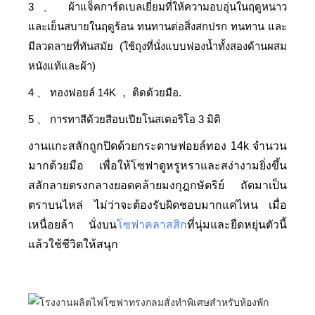
3
ผ้าแจ็คการ์ดเบลเยี่ยมที่ให้ความอบอุ่นในฤดูหนาว
、
และเย็นสบายในฤดูร้อน ทนทานต่อสิ่งสกปรก ทนทาน และ
มีลวดลายที่ทันสมัย (ใช้ถุงที่นั่งแบบฟองน้ำทั้งสองด้านผสม
หนังแท้และผ้า)
4
ทองฟอยล์ 14K
ติดด้วยมือ.
、
，
5
การทาสีด้วยสีอบเปียโนสเตอริโอ 3 มิติ
、
งานแกะสลักถูกปิดด้วยกระดาษฟอยล์ทอง 14k จำนวน
มากด้วยมือ เพื่อให้โซฟาดูหรูหราและสง่างามยิ่งขึ้น
สลักลายตรงกลางยอดคล้ายมงกุฎกษัตริย์ ถัดมาเป็น
ตราบนไหล่ ไม่ว่าจะต้องรับผิดชอบมากแค่ไหน เมื่อ
เหนื่อยล้า นั่งบน
โซฟาคลาสสิก
ที่นุ่มและยืดหยุ่นตัวนี้
แล้วใช้ชีวิตให้สนุก