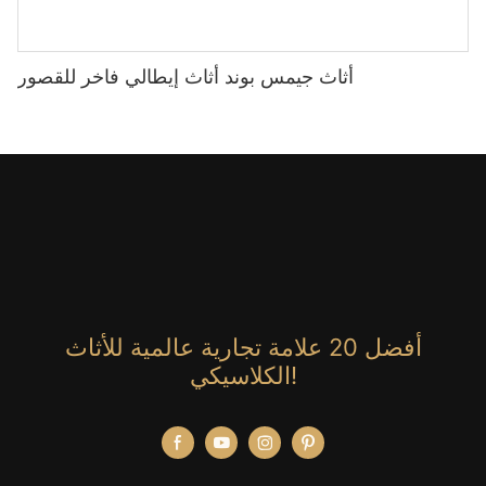
أثاث جيمس بوند أثاث إيطالي فاخر للقصور
أفضل 20 علامة تجارية عالمية للأثاث
الكلاسيكي!