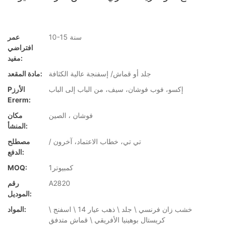
10-15 سنة
عمر
افتراضي
مفيد:
جلد أو قماش/ إسفنجة عالية الكثافة
مادة المقعد:
إكسو، فوب فوشان، سيف، من الباب إلى الباب
Pالأرز
Ererm:
فوشان ، الصين
مكان
المنشأ:
/ تي تي، خطاب الاعتماد، آخرون
مصطلح
الدفع:
كمبيوتر1
MOQ:
A2820
رقم
الموديل:
خشب زان فرنسي \ جلد \ ذهب عيار 14 \ اسفنج \
المواد:
كريستال بوهينيا الأفريقي \ قماش متدفق