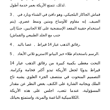
لذلك، تتمتع الأريكة بعمر خدمة أطول.
قماش الجاكار البلجيكي، وهو دافئ في الشتاء وبارد في
3
、
الصيف. إنه مقاوم للأوساخ ومتين ونمط عصري. (يتم
استخدام حقيبة المقعد الإسفنجية على كلا الجانبين، جنبًا إلى
جنب مع الجلد الطبيعي والقماش)
عصا باليد.
رقائق الذهب عيار 14 قيراط
4
、
，
الرسم باستخدام طلاء خبز البيانو الاستريو ثلاثي الأبعاد.
5
、
النحت مغطى بكمية كبيرة من رقائق الذهب عيار 14
قيراط يدويًا لجعل الأريكة تبدو أكثر فخامة وكرامة.
التصميم المنحوت في منتصف الجزء العلوي يشبه تاج
الملك وبجانبه الشارة على الكتف. بغض النظر عن مقدار
المسؤولية، عندما تتعب، اجلس على هذه الأريكة
الكلاسيكية الناعمة والمرنة، واستمتع بحياتك.