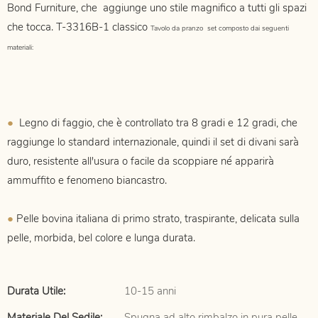
Bond Furniture, che
aggiunge uno stile magnifico a tutti gli spazi
che tocca. T-3316B-1
classico
Tavolo da pranzo
set composto dai seguenti
materiali:
●
Legno di faggio, che è controllato tra 8 gradi e 12 gradi, che
raggiunge lo standard internazionale, quindi il set di divani sarà
duro, resistente all'usura o facile da scoppiare né apparirà
ammuffito e fenomeno biancastro.
●
Pelle bovina italiana di primo strato, traspirante, delicata sulla
pelle, morbida, bel colore e lunga durata.
Durata Utile:
10-15 anni
Materiale Del Sedile:
Spugna ad alto rimbalzo in pura pelle