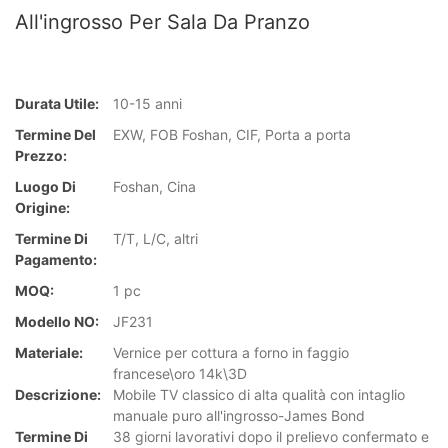
All'ingrosso Per Sala Da Pranzo
Durata Utile:
10-15 anni
Termine Del
EXW, FOB Foshan, CIF, Porta a porta
Prezzo:
Luogo Di
Foshan, Cina
Origine:
Termine Di
T/T, L/C, altri
Pagamento:
MOQ:
1 pc
Modello NO:
JF231
Materiale:
Vernice per cottura a forno in faggio
francese\oro 14k\3D
Descrizione:
Mobile TV classico di alta qualità con intaglio
manuale puro all'ingrosso-James Bond
Termine Di
38 giorni lavorativi dopo il prelievo confermato e