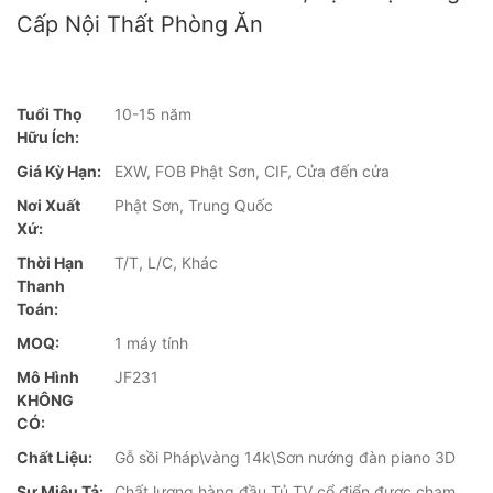
Cấp Nội Thất Phòng Ăn
Tuổi Thọ
10-15 năm
Hữu Ích:
Giá Kỳ Hạn:
EXW, FOB Phật Sơn, CIF, Cửa đến cửa
Nơi Xuất
Phật Sơn, Trung Quốc
Xứ:
Thời Hạn
T/T, L/C, Khác
Thanh
Toán:
MOQ:
1 máy tính
Mô Hình
JF231
KHÔNG
CÓ:
Chất Liệu:
Gỗ sồi Pháp\vàng 14k\Sơn nướng đàn piano 3D
Sự Miêu Tả:
Chất lượng hàng đầu Tủ TV cổ điển được chạm