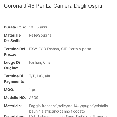
Corona Jf46 Per La Camera Degli Ospiti
Durata Utile:
10-15 anni
Materiale
Pelle\Spugna
Del Sedile:
Termine Del
EXW, FOB Foshan, CIF, Porta a porta
Prezzo:
Luogo Di
Foshan, Cina
Origine:
Termine Di
T/T, L/C, altri
Pagamento:
MOQ:
1 pc
Modello NO:
A609
Materiale:
Faggio francese\pelle\oro 14k\spugna\cristallo
bauhinia africano\panno floccato
Descrizione:
Mobili classici James Bond Sedie per il tempo