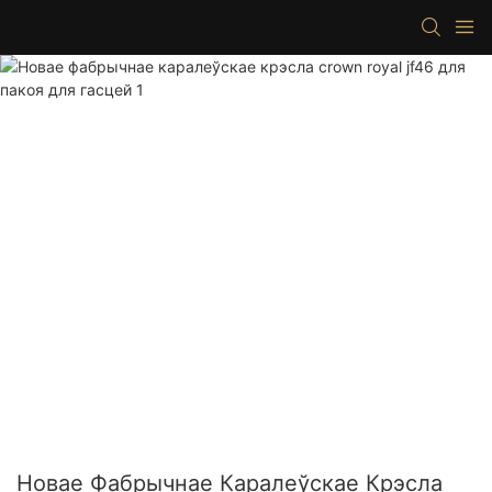
Новае Фабрычнае Каралеўскае Крэсла