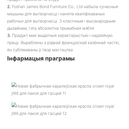
2.
Foshan James Bond Furniture Co., Ltd набыла сучасныя
машыны для вытворчасці і наняла кваліфікаваных
рабочых для вытворчасці. З класічным і высакародным
дызайнам, гэта абсалютна прывабная мэбля
3.
Прадукт мае выдатныя характарыстыкі і надзейную
працу. Выраблены з рэдкай французскай казённай часткі,
ён сублімаваны ў твор мастацтва
Інфармацыя праграмы