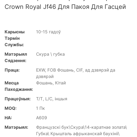
Crown Royal Jf46 Для Пакоя Для Гасцей
Карысны
10-15 гадоў
Тэрмін
Службы:
Матэрыял
Скура \ губка
Сядзення:
Праца:
EXW, FOB Фошань, CIF, ад дзвярэй да
дзвярэй
Месца
Фошань, Кітай
Паходжання:
Працоўныя:
T/T, L/C, іншыя
MOQ:
1 Пк
НА:
A609
Матэрыял:
Французскі бук\Скура\14-каратнае золата\
Губка\ Крышталь афрыканскай баухініі\