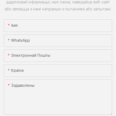
дадатковай інфармацыі, калі ласка, наведайце вэб-сайт
або звязацца з намі напрамую з пытаннямі або запытамі.
Імя:
WhatsApp
Электроннай Пошты
Краіна
Задаволены