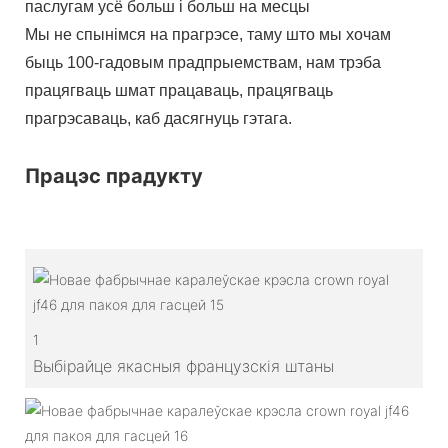
паслугам усё больш і больш на месцы
Мы не спынімся на прагрэсе, таму што мы хочам
быць 100-гадовым прадпрыемствам, нам трэба
працягваць шмат працаваць, працягваць
прагрэсаваць, каб дасягнуць гэтага.
Працэс прадукту
1
Выбірайце якасныя французскія штаны