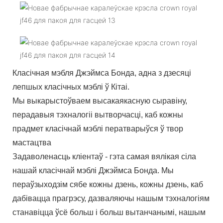
Класічная мэбля Джэймса Бонда, адна з дзесяці
лепшых класічных мэблі ў Кітаі.
Мы выкарыстоўваем высакаякасную сыравіну,
перадавыя тэхналогіі вытворчасці, каб кожны
прадмет класічнай мэблі ператварыўся ў твор
мастацтва
Задаволенасць кліентаў - гэта самая вялікая сіла
нашай класічнай мэблі Джэймса Бонда. Мы
пераўзыходзім сябе кожны дзень, кожны дзень, каб
дабівацца прагрэсу, дазваляючы нашым тэхналогіям
станавіцца ўсё больш і больш вытанчанымі, нашым