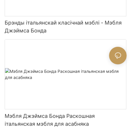
Брэнды італьянскай класічнай мэблі - Мэбля
Джэймса Бонда
Мэбля Джэймса Бонда Раскошная
італьянская мэбля для асабняка