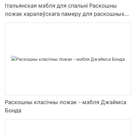
Італьянская мэбля для спальні Раскошны
ложак каралеўскага памеру для раскошных
віл
Раскошны класічны ложак - мэбля Джэймса
Бонда