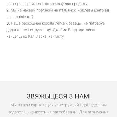
вытворчасці італьянскіх крэслаў для продажу.
2.
Мы не чакаем прэтэнзій на італьянскі мэблевы цэнтр ад
нашых кліентаў.
3.
Наша раскошнае крэсла лёгка кіраваць і не патрабуе
дадатковых інструментаў. Джэймс Бонд адстойвае
канцэпцыю. Калі ласка, кантакту
ЗВЯЖЫЦЕСЯ З НАМІ
Мы вітаем карыстацкіх канструкцый і ідэі і здольны
задаволіць канкрэтныя патрабаванні. Для атрымання