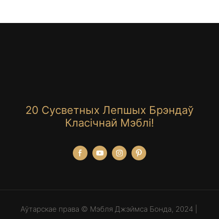
20 Сусветных Лепшых Брэндаў
Класічнай Мэблі!
Аўтарскае права © Мэбля Джэймса Бонда, 2024 |