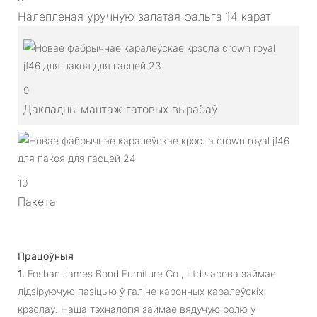
Налепленая ўручную залатая фальга 14 карат
9
Дакладны мантаж гатовых вырабаў
10
Пакета
Працоўныя
1.
Foshan James Bond Furniture Co., Ltd часова займае
лідзіруючую пазіцыю ў галіне каронных каралеўскіх
крэслаў. Наша тэхналогія займае вядучую ролю ў