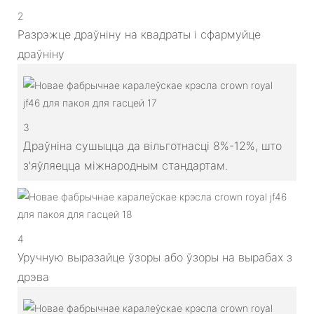
2
Разрэжце драўніну на квадраты і сфармуйце
драўніну
3
Драўніна сушыцца да вільготнасці 8%-12%, што
з'яўляецца міжнародным стандартам.
4
Уручную выразайце ўзоры або ўзоры на вырабах з
дрэва