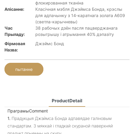
флокированная тканіна
Апісанне:
Класічная мэбля Джэймса Бонда, крэслы
для адпачынку з 14-каратнага золата A609
(светла-карычневы)
Час
38 рабочых дзён пасля пацверджанага
Прыладу:
розыгрышу і атрымання 40% дэпазіту
Фірмовая
Джэймс Бонд
Назва:
пытанне
ProductDetail
ПраграмыComment
1.
Прадукцыя Джэймса Бонда адпавядае галіновым
стандартам. З мяккай і гладкай скураной паверхняй
прадукт прыемны на скуру