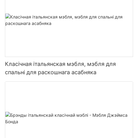
Класічная італьянская мэбля, мэбля для
спальні для раскошнага асабняка