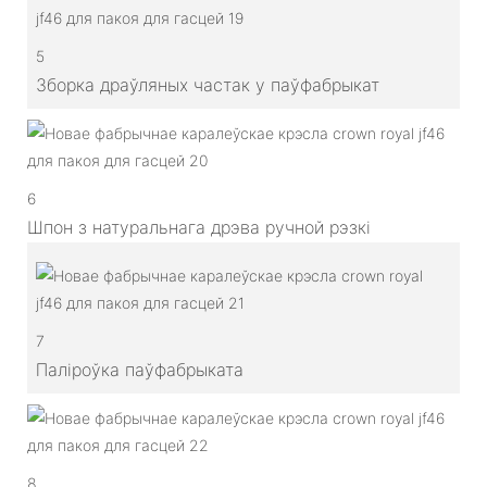
5
Зборка драўляных частак у паўфабрыкат
6
Шпон з натуральнага дрэва ручной рэзкі
7
Паліроўка паўфабрыката
8