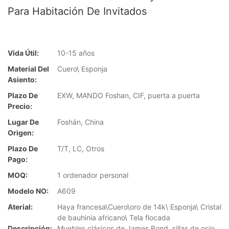
Para Habitación De Invitados
Vida Útil:
10-15 años
Material Del
Cuero\ Esponja
Asiento:
Plazo De
EXW, MANDO Foshan, CIF, puerta a puerta
Precio:
Lugar De
Foshán, China
Origen:
Plazo De
T/T, LC, Otros
Pago:
MOQ:
1 ordenador personal
Modelo NO:
A609
Aterial:
Haya francesa\Cuero\oro de 14k\ Esponja\ Cristal
de bauhinia africano\ Tela flocada
Descripción:
Muebles clásicos de James Bond, sillas de ocio