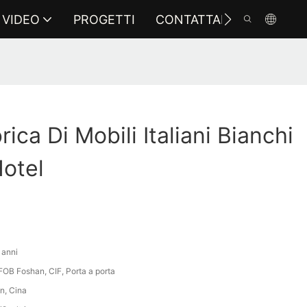
VIDEO
PROGETTI
CONTATTARCI
ica Di Mobili Italiani Bianchi
otel
 anni
FOB Foshan, CIF, Porta a porta
n, Cina