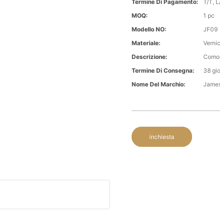
Termine Di Pagamento:
T/T, L/
MOQ:
1 pc
Modello NO:
JF09
Materiale:
Vernic
Descrizione:
Comod
Termine Di Consegna:
38 gio
Nome Del Marchio:
Jame
inchiesta