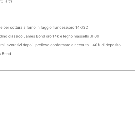
C, altri
e per cottura a forno in faggio francese\oro 14k\3D
ino classico James Bond oro 14k e legno massello JF09
rni lavorativi dopo il prelievo confermato e ricevuto il 40% di deposito
s Bond