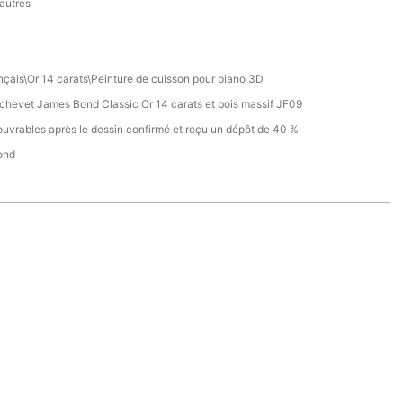
 autres
nçais\Or 14 carats\Peinture de cuisson pour piano 3D
 chevet James Bond Classic Or 14 carats et bois massif JF09
ouvrables après le dessin confirmé et reçu un dépôt de 40 %
ond