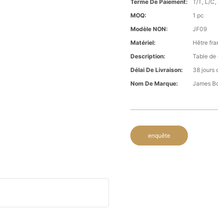
Terme De Paiement:
T/T, L/C,
MOQ:
1 pc
Modèle NON:
JF09
Matériel:
Hêtre fra
Description:
Table de
Délai De Livraison:
38 jours 
Nom De Marque:
James B
enquête