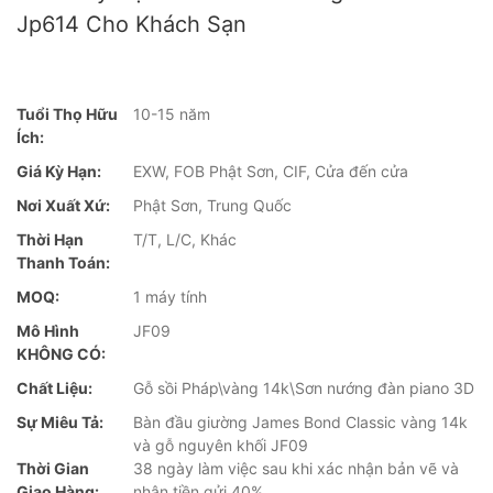
Jp614 Cho Khách Sạn
Tuổi Thọ Hữu
10-15 năm
Ích:
Giá Kỳ Hạn:
EXW, FOB Phật Sơn, CIF, Cửa đến cửa
Nơi Xuất Xứ:
Phật Sơn, Trung Quốc
Thời Hạn
T/T, L/C, Khác
Thanh Toán:
MOQ:
1 máy tính
Mô Hình
JF09
KHÔNG CÓ:
Chất Liệu:
Gỗ sồi Pháp\vàng 14k\Sơn nướng đàn piano 3D
Sự Miêu Tả:
Bàn đầu giường James Bond Classic vàng 14k
và gỗ nguyên khối JF09
Thời Gian
38 ngày làm việc sau khi xác nhận bản vẽ và
Giao Hàng:
nhận tiền gửi 40%