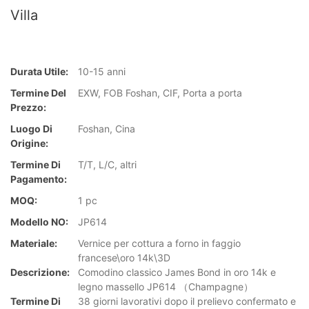
Villa
Durata Utile:
10-15 anni
Termine Del
EXW, FOB Foshan, CIF, Porta a porta
Prezzo:
Luogo Di
Foshan, Cina
Origine:
Termine Di
T/T, L/C, altri
Pagamento:
MOQ:
1 pc
Modello NO:
JP614
Materiale:
Vernice per cottura a forno in faggio
francese\oro 14k\3D
Descrizione:
Comodino classico James Bond in oro 14k e
legno massello JP614 （Champagne）
Termine Di
38 giorni lavorativi dopo il prelievo confermato e