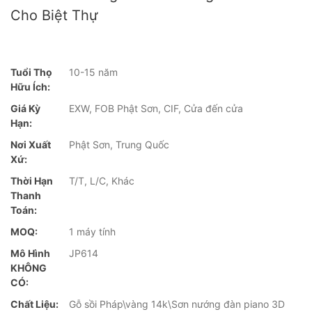
Cho Biệt Thự
Tuổi Thọ
10-15 năm
Hữu Ích:
Giá Kỳ
EXW, FOB Phật Sơn, CIF, Cửa đến cửa
Hạn:
Nơi Xuất
Phật Sơn, Trung Quốc
Xứ:
Thời Hạn
T/T, L/C, Khác
Thanh
Toán:
MOQ:
1 máy tính
Mô Hình
JP614
KHÔNG
CÓ:
Chất Liệu:
Gỗ sồi Pháp\vàng 14k\Sơn nướng đàn piano 3D