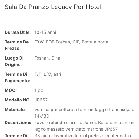
Sala Da Pranzo Legacy Per Hotel
Durata Utile:
10-15 anni
Termine Del
EXW, FOB Foshan, CIF, Porta a porta
Prezzo:
Luogo Di
Foshan, Cina
Origine:
Termine Di
T/T, L/C, altri
Pagamento:
MOQ:
1 pc
Modello NO:
JP657
Materiale:
Vernice per cottura a forno in faggio francese\oro
14k\3D
Descrizione:
Tavolo rotondo classico James Bond con piano in
legno massello verniciato marrone JP657
Termine Di
38 giorni lavorativi dopo il prelievo confermato e