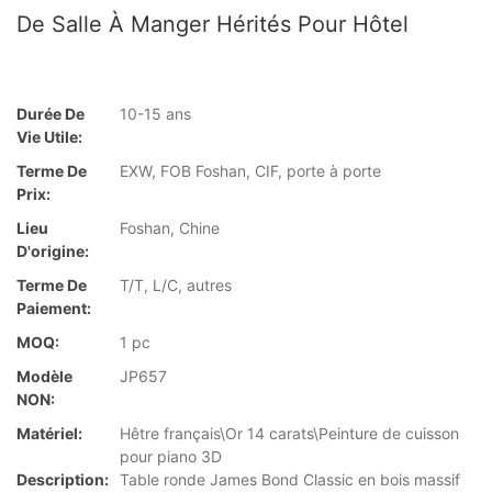
De Salle À Manger Hérités Pour Hôtel
Durée De
10-15 ans
Vie Utile:
Terme De
EXW, FOB Foshan, CIF, porte à porte
Prix:
Lieu
Foshan, Chine
D'origine:
Terme De
T/T, L/C, autres
Paiement:
MOQ:
1 pc
Modèle
JP657
NON:
Matériel:
Hêtre français\Or 14 carats\Peinture de cuisson
pour piano 3D
Description:
Table ronde James Bond Classic en bois massif