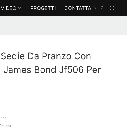
VIDEO
PROGETTI
CONTATTARCI
 Sedie Da Pranzo Con
a James Bond Jf506 Per
 anni
\Spugna