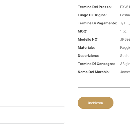
Termine Del Prezzo:
EXW, 
Luogo Di Origine:
Fosha
Termine Di Pagamento:
T/T, L/
MOQ:
1 pc
Modello NO:
JP69
Materiale:
Faggi
Descrizione:
Sedie
Termine Di Consegna:
38 gio
Nome Del Marchio:
Jame
inchiesta