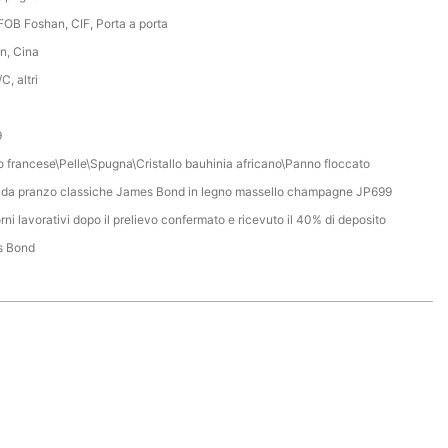
FOB Foshan, CIF, Porta a porta
n, Cina
C, altri
9
o francese\Pelle\Spugna\Cristallo bauhinia africano\Panno floccato
 da pranzo classiche James Bond in legno massello champagne JP699
rni lavorativi dopo il prelievo confermato e ricevuto il 40% di deposito
s Bond