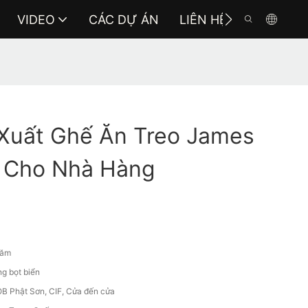
VIDEO
CÁC DỰ ÁN
LIÊN HỆ VỚI CHÚNG 
Xuất Ghế Ăn Treo James
 Cho Nhà Hàng
năm
g bọt biển
B Phật Sơn, CIF, Cửa đến cửa