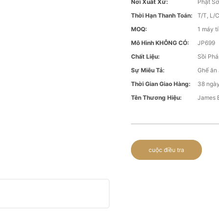
Nơi Xuất Xứ:
Phật Sơ
Thời Hạn Thanh Toán:
T/T, L/
MOQ:
1 máy t
Mô Hình KHÔNG CÓ:
JP699
Chất Liệu:
Sồi Phá
Sự Miêu Tả:
Ghế ăn 
Thời Gian Giao Hàng:
38 ngày
Tên Thương Hiệu:
James 
cuộc điều tra