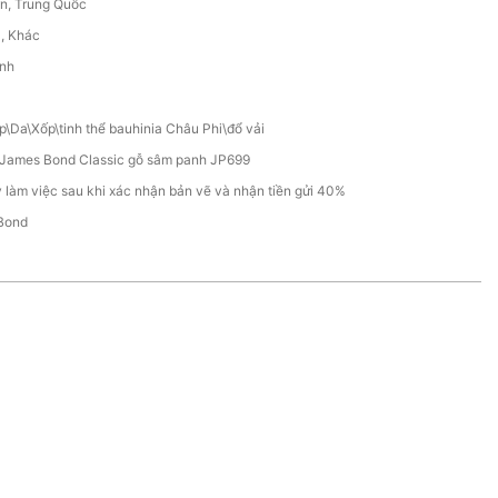
n, Trung Quốc
C, Khác
ính
p\Da\Xốp\tinh thể bauhinia Châu Phi\đổ vải
James Bond Classic gỗ sâm panh JP699
 làm việc sau khi xác nhận bản vẽ và nhận tiền gửi 40%
Bond