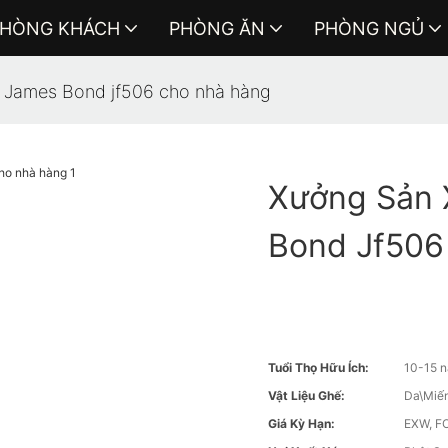
HÒNG KHÁCH
PHÒNG ĂN
PHÒNG NGỦ
o James Bond jf506 cho nhà hàng
Xưởng Sản 
Bond Jf506
Tuổi Thọ Hữu Ích:
10-15 
Vật Liệu Ghế:
Da\Miến
Giá Kỳ Hạn:
EXW, FO