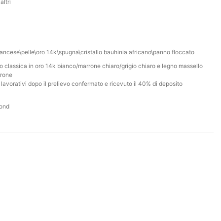
altri
rancese\pelle\oro 14k\spugna\cristallo bauhinia africano\panno floccato
to classica in oro 14k bianco/marrone chiaro/grigio chiaro e legno massello
rrone
 lavorativi dopo il prelievo confermato e ricevuto il 40% di deposito
ond