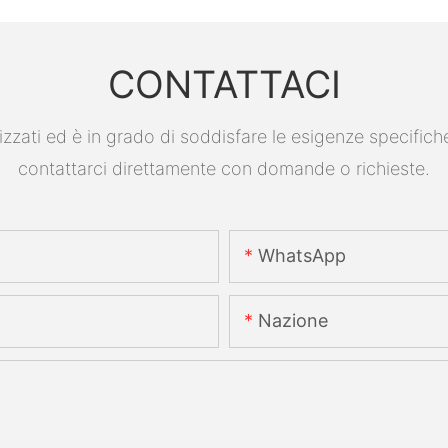
CONTATTACI
ati ed è in grado di soddisfare le esigenze specifiche. P
contattarci direttamente con domande o richieste.
WhatsApp
Nazione