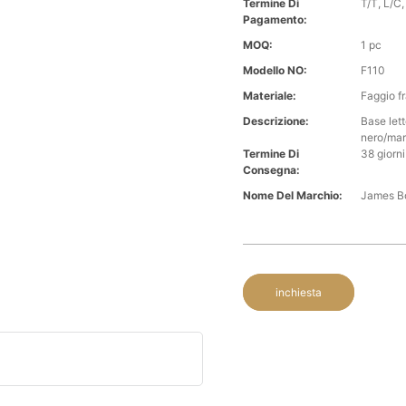
Termine Di
T/T, L/C, 
Pagamento:
MOQ:
1 pc
Modello NO:
F110
Materiale:
Faggio f
Descrizione:
Base let
nero/ma
Termine Di
38 giorni
Consegna:
Nome Del Marchio:
James B
inchiesta