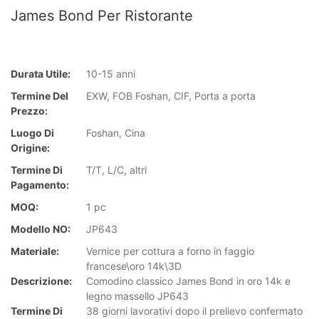
James Bond Per Ristorante
Durata Utile:
10-15 anni
Termine Del
EXW, FOB Foshan, CIF, Porta a porta
Prezzo:
Luogo Di
Foshan, Cina
Origine:
Termine Di
T/T, L/C, altri
Pagamento:
MOQ:
1 pc
Modello NO:
JP643
Materiale:
Vernice per cottura a forno in faggio
francese\oro 14k\3D
Descrizione:
Comodino classico James Bond in oro 14k e
legno massello JP643
Termine Di
38 giorni lavorativi dopo il prelievo confermato