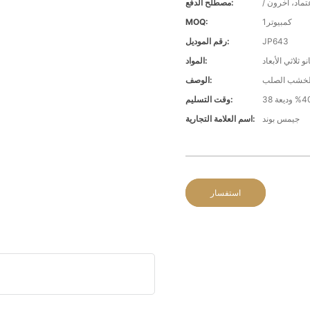
عتماد، آخرون
مصطلح الدفع:
كمبيوتر1
MOQ:
JP643
رقم الموديل:
المواد:
الوصف:
وقت التسليم:
جيمس بوند
اسم العلامة التجارية:
استفسار