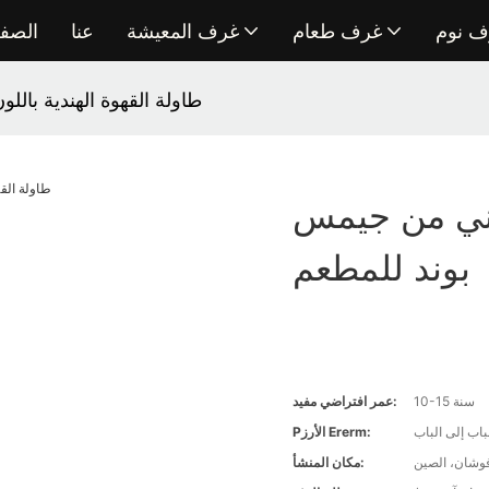
ف نوم
غرف طعام
غرف المعيشة
عنا
الصفح
طاولة القهوة الهندية بال
لبني من جيمس
بوند للمطعم
10-15 سنة
عمر افتراضي مفيد:
اب إلى الباب
Pالأرز Ererm:
وشان، الصين
مكان المنشأ: