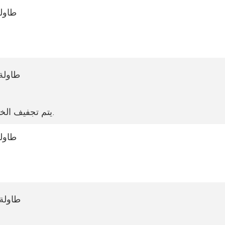
يتم تجفيف الخشب ليصبح محتوى الرطوبة 8%-12% وهو المعيار الدولي.