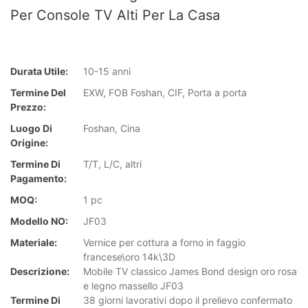
Per Console TV Alti Per La Casa
Durata Utile:
10-15 anni
Termine Del
EXW, FOB Foshan, CIF, Porta a porta
Prezzo:
Luogo Di
Foshan, Cina
Origine:
Termine Di
T/T, L/C, altri
Pagamento:
MOQ:
1 pc
Modello NO:
JF03
Materiale:
Vernice per cottura a forno in faggio
francese\oro 14k\3D
Descrizione:
Mobile TV classico James Bond design oro rosa
e legno massello JF03
Termine Di
38 giorni lavorativi dopo il prelievo confermato