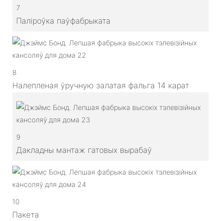
7
Паліроўка паўфабрыката
8
Налепленая ўручную залатая фальга 14 карат
9
Дакладны мантаж гатовых вырабаў
10
Пакета