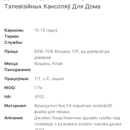
Тэлевізійных Кансоляў Для Дома
Карысны
10-15 гадоў
Тэрмін
Службы:
Праца:
EXW, FOB Фошань, CIF, ад дзвярэй да
дзвярэй
Месца
Фошань, Кітай
Паходжання:
Працоўныя:
T/T, L/C, іншыя
MOQ:
1 Пк
НА:
JF03
Матэрыял:
Французскі бук\14-каратнае золата\3D
фарба для піяніна
Апісанне:
Джэймс Бонд Класічны дызайн тумбы пад
тэлевізар з ружовага золата і масіва дрэва
JF03