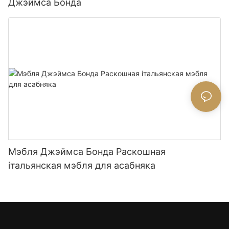
Джэймса Бонда
Мэбля Джэймса Бонда Раскошная
італьянская мэбля для асабняка