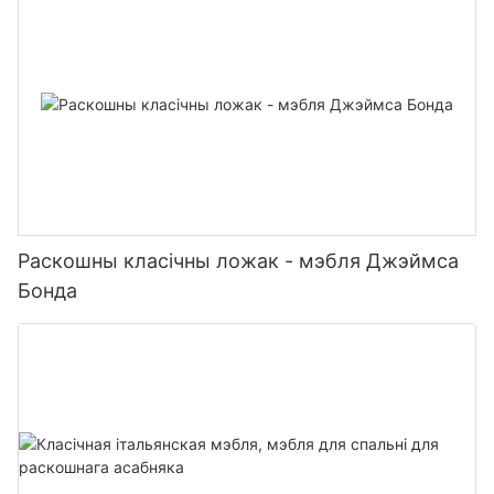
Раскошны класічны ложак - мэбля Джэймса
Бонда