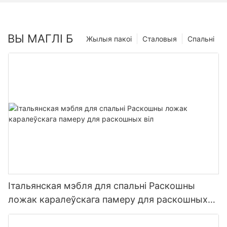
ВЫ МАГЛІ Б
Жылыя пакоі
Сталовыя
Спальні
Італьянская мэбля для спальні Раскошны
ложак каралеўскага памеру для раскошных
віл