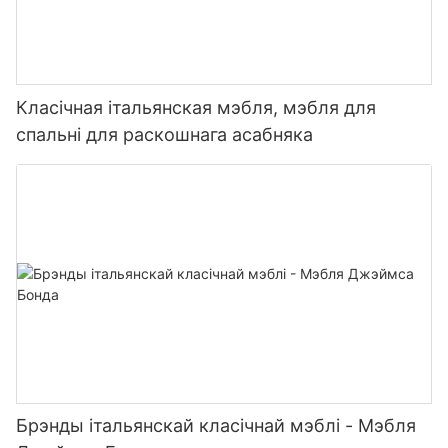
Класічная італьянская мэбля, мэбля для
спальні для раскошнага асабняка
Брэнды італьянскай класічнай мэблі - Мэбля