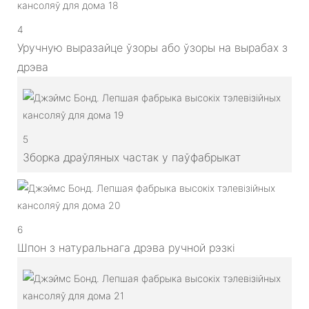
4
Уручную выразайце ўзоры або ўзоры на вырабах з
дрэва
5
Зборка драўляных частак у паўфабрыкат
6
Шпон з натуральнага дрэва ручной рэзкі