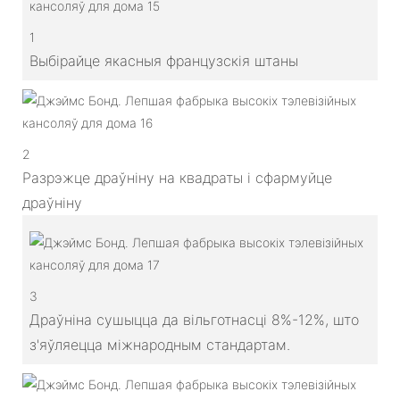
1
Выбірайце якасныя французскія штаны
2
Разрэжце драўніну на квадраты і сфармуйце
драўніну
3
Драўніна сушыцца да вільготнасці 8%-12%, што
з'яўляецца міжнародным стандартам.