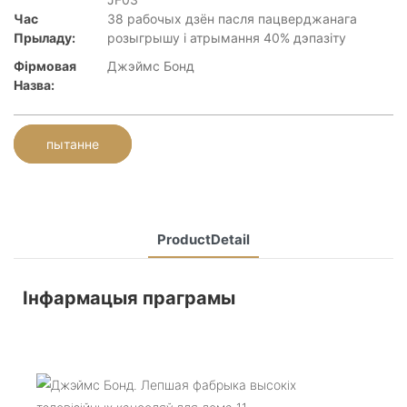
Час
38 рабочых дзён пасля пацверджанага
Прыладу:
розыгрышу і атрымання 40% дэпазіту
Фірмовая
Джэймс Бонд
Назва:
пытанне
ProductDetail
Інфармацыя праграмы