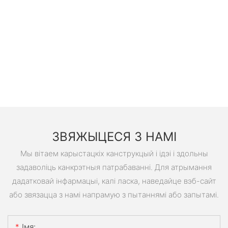
ЗВЯЖЫЦЕСЯ З НАМІ
Мы вітаем карыстацкіх канструкцый і ідэі і здольны
задаволіць канкрэтныя патрабаванні. Для атрымання
дадатковай інфармацыі, калі ласка, наведайце вэб-сайт
або звязацца з намі напрамую з пытаннямі або запытамі.
Імя: