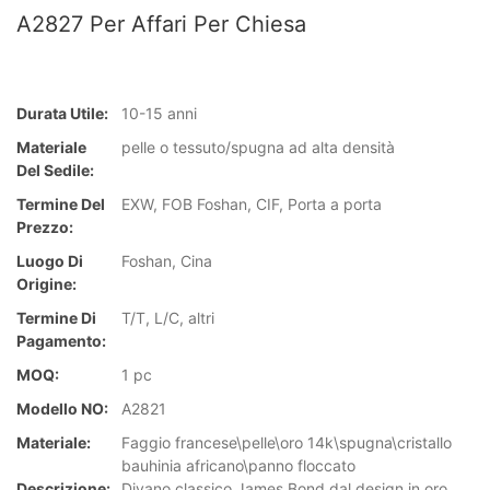
A2827 Per Affari Per Chiesa
Durata Utile:
10-15 anni
Materiale
pelle o tessuto/spugna ad alta densità
Del Sedile:
Termine Del
EXW, FOB Foshan, CIF, Porta a porta
Prezzo:
Luogo Di
Foshan, Cina
Origine:
Termine Di
T/T, L/C, altri
Pagamento:
MOQ:
1 pc
Modello NO:
A2821
Materiale:
Faggio francese\pelle\oro 14k\spugna\cristallo
bauhinia africano\panno floccato
Descrizione:
Divano classico James Bond dal design in oro