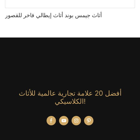
أثاث جيمس بوند أثاث إيطالي فاخر للقصور
أفضل 20 علامة تجارية عالمية للأثاث
الكلاسيكي!