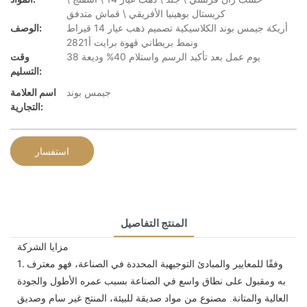
كريستال بوهينيا الأفريقي \ قماش متدفق
أريكة جيمس بوند الكلاسيكية تصميم ذهب عيار 14 قيراط
الوصف:
ونمط بريطاني قهوة برايت أ2821
38 يوم عمل بعد تأكيد الرسم واستلام 40% وديعة
وقت
التسليم:
جيمس بوند
اسم العلامة
التجارية:
استفسار
المنتج التفاصيل
مزايا الشركة
وفقًا للمعايير والمبادئ التوجيهية المحددة في الصناعة، فهو معترف
1.
به ومقبول على نطاق واسع في الصناعة بسبب عمره الأطول والجودة
العالية والمتانة. مصنوع من مواد صديقة للبيئة، المنتج غير سام وصديق