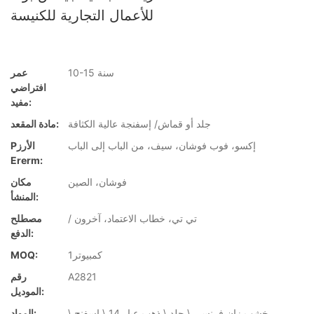
للأعمال التجارية للكنيسة
10-15 سنة
عمر
افتراضي
مفيد:
جلد أو قماش/ إسفنجة عالية الكثافة
مادة المقعد:
إكسو، فوب فوشان، سيف، من الباب إلى الباب
Pالأرز
Ererm:
فوشان، الصين
مكان
المنشأ:
/ تي تي، خطاب الاعتماد، آخرون
مصطلح
الدفع:
كمبيوتر1
MOQ:
A2821
رقم
الموديل:
خشب زان فرنسي \ جلد \ ذهب عيار 14 \ اسفنج \
المواد: