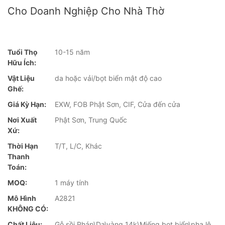
Cho Doanh Nghiệp Cho Nhà Thờ
Tuổi Thọ
10-15 năm
Hữu Ích:
Vật Liệu
da hoặc vải/bọt biển mật độ cao
Ghế:
Giá Kỳ Hạn:
EXW, FOB Phật Sơn, CIF, Cửa đến cửa
Nơi Xuất
Phật Sơn, Trung Quốc
Xứ:
Thời Hạn
T/T, L/C, Khác
Thanh
Toán:
MOQ:
1 máy tính
Mô Hình
A2821
KHÔNG CÓ:
Chất Liệu:
Gỗ sồi Pháp\Da\vàng 14k\Miếng bọt biển\pha lê