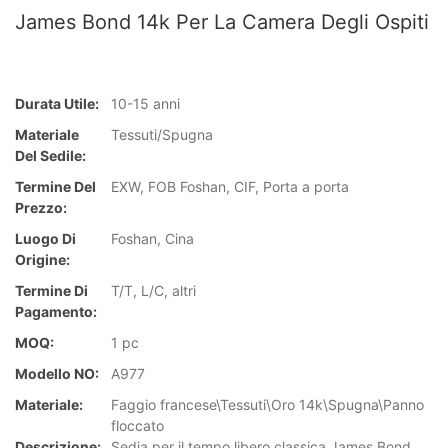
James Bond 14k Per La Camera Degli Ospiti
Durata Utile:
10-15 anni
Materiale
Tessuti/Spugna
Del Sedile:
Termine Del
EXW, FOB Foshan, CIF, Porta a porta
Prezzo:
Luogo Di
Foshan, Cina
Origine:
Termine Di
T/T, L/C, altri
Pagamento:
MOQ:
1 pc
Modello NO:
A977
Materiale:
Faggio francese\Tessuti\Oro 14k\Spugna\Panno
floccato
Descrizione:
Sedia per il tempo libero classica James Bond