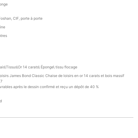
ponge
oshan, CIF, porte à porte
ine
utres
ais\Tissus\Or 14 carats\ Éponge\ tissu flocage
oisirs James Bond Classic Chaise de loisirs en or 14 carats et bois massif
77
vrables après le dessin confirmé et reçu un dépôt de 40 %
d