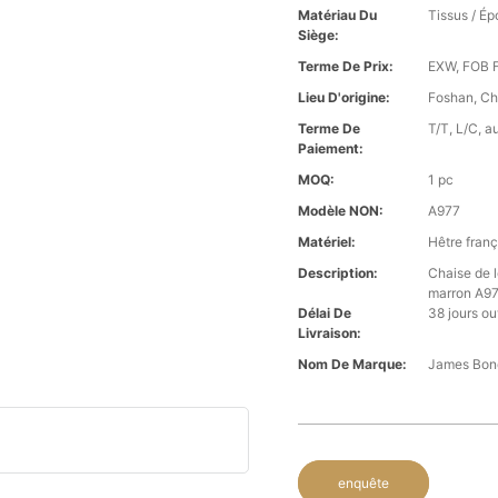
Matériau Du
Tissus / É
Siège:
Terme De Prix:
EXW, FOB F
Lieu D'origine:
Foshan, Ch
Terme De
T/T, L/C, a
Paiement:
MOQ:
1 pc
Modèle NON:
A977
Matériel:
Hêtre franç
Description:
Chaise de l
marron A9
Délai De
38 jours ou
Livraison:
Nom De Marque:
James Bon
enquête