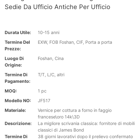
Sedie Da Ufficio Antiche Per Ufficio
Durata Utile:
10-15 anni
Termine Del
EXW, FOB Foshan, CIF, Porta a porta
Prezzo:
Luogo Di
Foshan, Cina
Origine:
Termine Di
T/T, L/C, altri
Pagamento:
MOQ:
1 pc
Modello NO:
JF517
Materiale:
Vernice per cottura a forno in faggio
francese\oro 14k\3D
Descrizione:
La migliore scrivania classica: fornitore di mobili
classici di James Bond
Termine Di
38 giorni lavorativi dopo il prelievo confermato