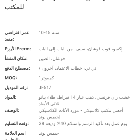
للمكتب
10-15 سنة
عمر افتراضي
مفيد:
إكسو، فوب فوشان، سيف، من الباب إلى الباب
Pالأرز Ererm:
فوشان، الصين
مكان المنشأ:
/ تي تي، خطاب الاعتماد، آخرون
مصطلح الدفع:
كمبيوتر1
MOQ:
JF517
رقم الموديل:
خشب زان فرنسي، ذهب عيار 14 قيراط، طلاء بيانو
المواد:
ثلاثي الأبعاد
أفضل مكتب كلاسيكي - مورد الأثاث الكلاسيكي
الوصف:
لجيمس بوند
38 يوم عمل بعد تأكيد الرسم واستلام 40% وديعة
وقت التسليم:
جيمس بوند
اسم العلامة
التجارية: