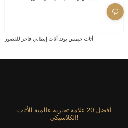
أثاث جيمس بوند أثاث إيطالي فاخر للقصور
أفضل 20 علامة تجارية عالمية للأثاث
الكلاسيكي!