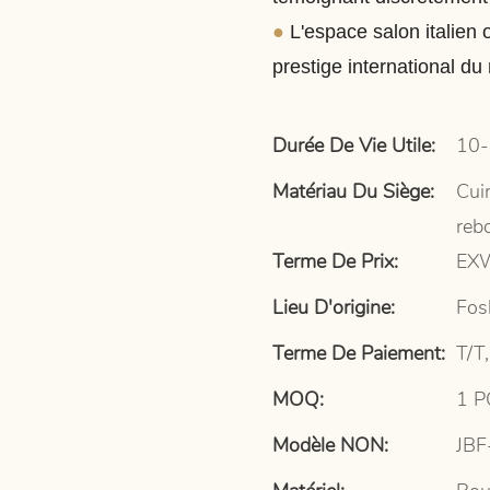
●
L'espace salon italien 
prestige international du 
Durée De Vie Utile:
10-
Matériau Du Siège:
Cui
reb
Terme De Prix:
EXW
Lieu D'origine:
Fos
Terme De Paiement:
T/T,
MOQ:
1 P
Modèle NON:
JBF