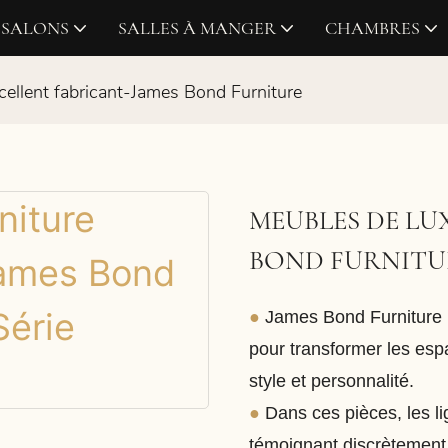
SALONS
SALLES À MANGER
CHAMBRES
cellent fabricant-James Bond Furniture
MEUBLES DE LU
BOND FURNITU
●
James Bond Furniture u
pour transformer les esp
style et personnalité.
●
Dans ces pièces, les li
témoignant discrètement