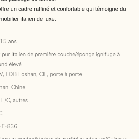
offre un cadre raffiné et confortable qui témoigne du
mobilier italien de luxe.
15 ans
r pur italien de première couche/éponge ignifuge à
ond élevé
, FOB Foshan, CIF, porte à porte
han, Chine
 L/C, autres
C
-F-836