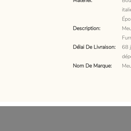
Matériel:
Bou
ita
Épo
Description:
Meu
Fur
Délai De Livraison:
68 
dép
Nom De Marque:
Meu