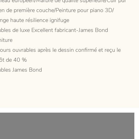
leau européen/Marbre de qualité supérieure/Cuir pur
lien de première couche/Peinture pour piano 3D/
nge haute résilience ignifuge
bles de luxe Excellent fabricant-James Bond
niture
jours ouvrables après le dessin confirmé et reçu le
ôt de 40 %
bles James Bond