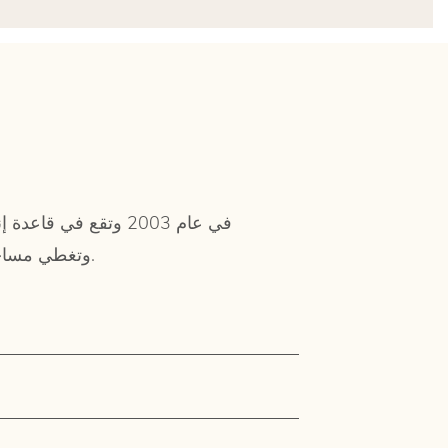
Longjiang، منطقة Shunde، مدينة Foshan، وتغطي مساحة تزيد عن 50,000 متر مربع.