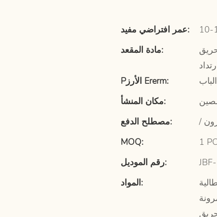
عمر افتراضي مفيد:
حريق
مادة المقعد:
رتداد
لباب
Pالأرز Ererm:
لصين
مكان المنشأ:
رون
مصطلح الدفع:
MOQ:
1 P
JBF
رقم الموديل:
طالية
المواد:
مرونة
حريق