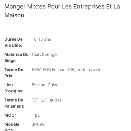
Manger Mixtes Pour Les Entreprises Et La
Maison
Durée De
10-15 ans
Vie Utile:
Matériau Du
Cuir\ Éponge
Siège:
Terme De
EXW, FOB Foshan, CIF, porte à porte
Prix:
Lieu
Foshan, Chine
D'origine:
Terme De
T/T, L/C, autres
Paiement:
MOQ:
1 pc
Modèle
JP698
NON: