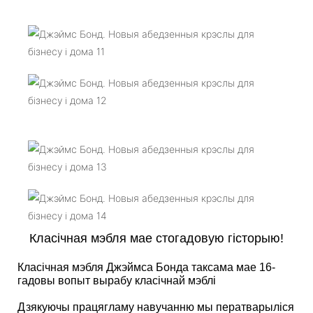
Класічная мэбля мае стогадовую гісторыю!
Класічная мэбля Джэймса Бонда таксама мае 16-
гадовы вопыт вырабу класічнай мэблі
Дзякуючы працягламу навучанню мы ператварыліся