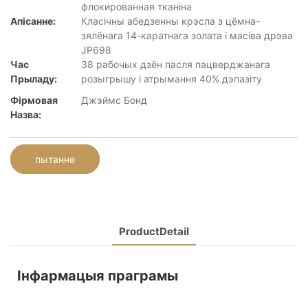
флокированная тканіна
Апісанне:
Класічны абедзенны крэсла з цёмна-
зялёнага 14-каратнага золата і масіва дрэва
JP698
Час
38 рабочых дзён пасля пацверджанага
Прыладу:
розыгрышу і атрымання 40% дэпазіту
Фірмовая
Джэймс Бонд
Назва:
пытанне
ProductDetail
Інфармацыя праграмы