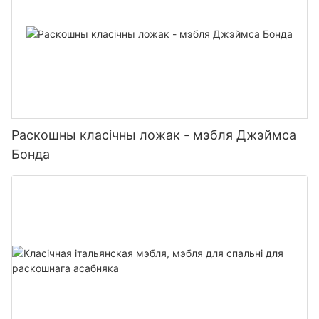
Раскошны класічны ложак - мэбля Джэймса
Бонда