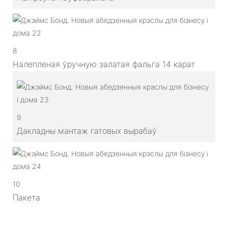
8
Налепленая ўручную залатая фальга 14 карат
9
Дакладны мантаж гатовых вырабаў
10
Пакета