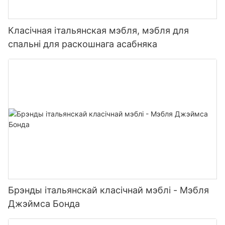
Класічная італьянская мэбля, мэбля для
спальні для раскошнага асабняка
Брэнды італьянскай класічнай мэблі - Мэбля
Джэймса Бонда