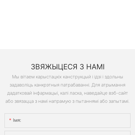
ЗВЯЖЫЦЕСЯ З НАМІ
Мы вітаем карыстацкіх канструкцый і ідэі і здольны
задаволіць канкрэтныя патрабаванні. Для атрымання
дадатковай інфармацыі, калі ласка, наведайце вэб-сайт
або звязацца з намі напрамую з пытаннямі або запытамі.
Імя: