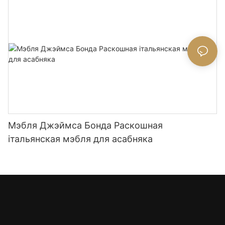
Мэбля Джэймса Бонда Раскошная
італьянская мэбля для асабняка