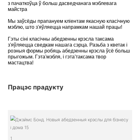
з пачаткоўца ў больш дасведчанага мэблевага
майстра
Мы заўсёды прапануем кліентам якасную класічную
мэблю, што з'яўляецца напрамкам нашай працы!
Гэты сіні класічны абедзенны крэсла таксама
з'яўляецца сведкам нашага сэрца. Разьба з кветак і
розныя формы робяць абедзенны крэсла ўсё больш
прыгожым. Гэта'мэбля, і гэта'таксама твор
мастацтва!
Працэс прадукту
1