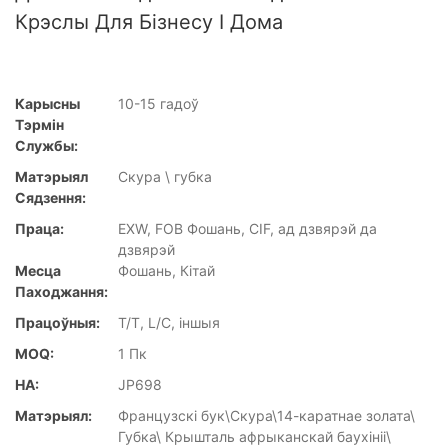
Крэслы Для Бізнесу І Дома
Карысны
10-15 гадоў
Тэрмін
Службы:
Матэрыял
Скура \ губка
Сядзення:
Праца:
EXW, FOB Фошань, CIF, ад дзвярэй да
дзвярэй
Месца
Фошань, Кітай
Паходжання:
Працоўныя:
T/T, L/C, іншыя
MOQ:
1 Пк
НА:
JP698
Матэрыял:
Французскі бук\Скура\14-каратнае золата\
Губка\ Крышталь афрыканскай баухініі\