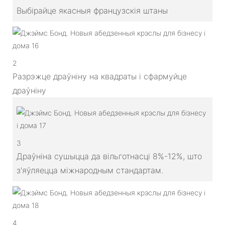
Выбірайце якасныя французскія штаны
2
Разрэжце драўніну на квадраты і сфармуйце
драўніну
3
Драўніна сушыцца да вільготнасці 8%-12%, што
з'яўляецца міжнародным стандартам.
4