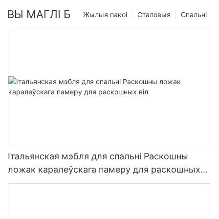
ВЫ МАГЛІ Б
Жылыя пакоі
Сталовыя
Спальні
Італьянская мэбля для спальні Раскошны
ложак каралеўскага памеру для раскошных
віл