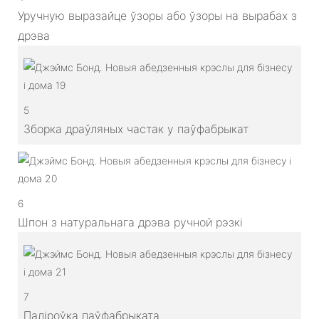
Уручную выразайце ўзоры або ўзоры на вырабах з
дрэва
5
Зборка драўляных частак у паўфабрыкат
6
Шпон з натуральнага дрэва ручной рэзкі
7
Паліроўка паўфабрыката