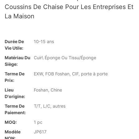
Coussins De Chaise Pour Les Entreprises Et
La Maison
Durée De
10-15 ans
Vie Utile:
Matériau Du
Cuir\ Éponge Ou Tissu/Éponge
Siège:
Terme De
EXW, FOB Foshan, CIF, porte à porte
Prix:
Lieu
Foshan, Chine
D'origine:
Terme De
T/T, L/C, autres
Paiement:
MOQ:
1 pc
Modèle
JP617
NON: