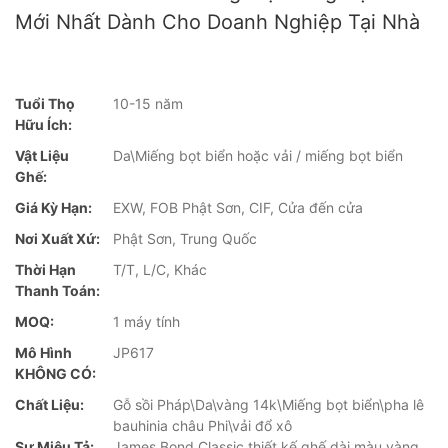
Mới Nhất Dành Cho Doanh Nghiệp Tại Nhà
Tuổi Thọ
10-15 năm
Hữu Ích:
Vật Liệu
Da\Miếng bọt biển hoặc vải / miếng bọt biển
Ghế:
Giá Kỳ Hạn:
EXW, FOB Phật Sơn, CIF, Cửa đến cửa
Nơi Xuất Xứ:
Phật Sơn, Trung Quốc
Thời Hạn
T/T, L/C, Khác
Thanh Toán:
MOQ:
1 máy tính
Mô Hình
JP617
KHÔNG CÓ:
Chất Liệu:
Gỗ sồi Pháp\Da\vàng 14k\Miếng bọt biển\pha lê
bauhinia châu Phi\vải đổ xô
Sự Miêu Tả:
James Bond Classic thiết kế ghế dài màu vàng