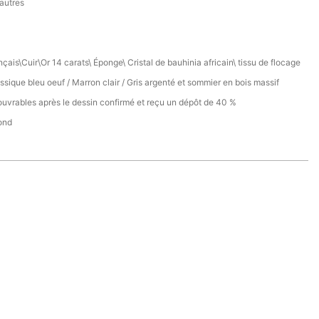
 autres
nçais\Cuir\Or 14 carats\ Éponge\ Cristal de bauhinia africain\ tissu de flocage
ssique bleu oeuf / Marron clair / Gris argenté et sommier en bois massif
ouvrables après le dessin confirmé et reçu un dépôt de 40 %
ond