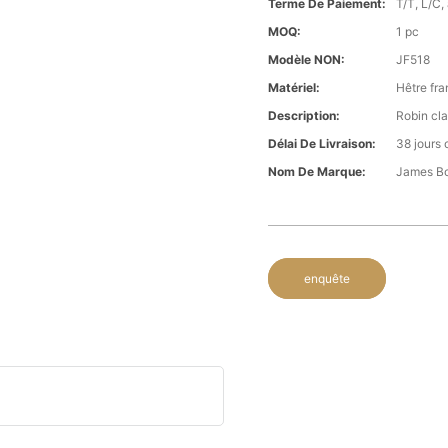
Terme De Paiement:
T/T, L/C,
MOQ:
1 pc
Modèle NON:
JF518
Matériel:
Hêtre fra
Description:
Robin cla
Délai De Livraison:
38 jours 
Nom De Marque:
James B
enquête