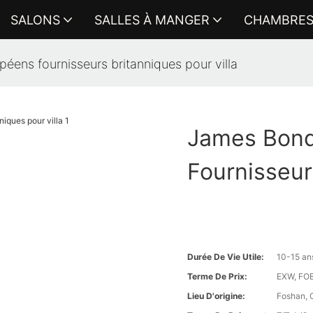
SALONS
SALLES À MANGER
CHAMBRE
éens fournisseurs britanniques pour villa
James Bond
Fournisseur
Durée De Vie Utile:
10-15 an
Terme De Prix:
EXW, FOB 
Lieu D'origine:
Foshan, 