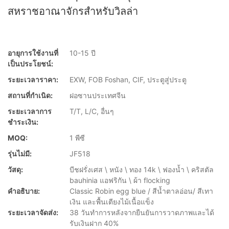
สหราชอาณาจักรสำหรับวิลล่า
อายุการใช้งานที่
10-15 ปี
เป็นประโยชน์:
ระยะเวลาราคา:
EXW, FOB Foshan, CIF, ประตูสู่ประตู
สถานที่กำเนิด:
ฝอซานประเทศจีน
ระยะเวลาการ
T/T, L/C, อื่นๆ
ชำระเงิน:
MOQ:
1 พีซี
รุ่นไม่มี:
JF518
วัสดุ:
บีชฝรั่งเศส \ หนัง \ ทอง 14k \ ฟองน้ำ \ คริสตัล
bauhinia แอฟริกัน \ ผ้า flocking
คำอธิบาย:
Classic Robin egg blue / สีน้ำตาลอ่อน/ สีเทา
เงิน และพื้นเตียงไม้เนื้อแข็ง
ระยะเวลาจัดส่ง:
38 วันทำการหลังจากยืนยันการวาดภาพและได้
รับเงินฝาก 40%