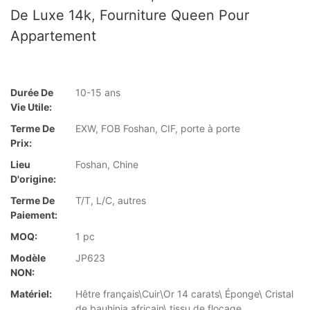
De Luxe 14k, Fourniture Queen Pour
Appartement
Durée De
10-15 ans
Vie Utile:
Terme De
EXW, FOB Foshan, CIF, porte à porte
Prix:
Lieu
Foshan, Chine
D'origine:
Terme De
T/T, L/C, autres
Paiement:
MOQ:
1 pc
Modèle
JP623
NON:
Matériel:
Hêtre français\Cuir\Or 14 carats\ Éponge\ Cristal
de bauhinia africain\ tissu de flocage