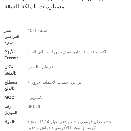
مستلزمات الملكة للشقة
10-15 سنة
عمر
افتراضي
مفيد:
إكسو، فوب فوشان، سيف، من الباب إلى الباب
Pالأرز
Ererm:
فوشان ، الصين
مكان
المنشأ:
/ تي تي، خطاب الاعتماد، آخرون
مصطلح
الدفع:
كمبيوتر1
MOQ:
JP623
رقم
الموديل:
خشب زان فرنسي \ جلد \ ذهب عيار 14 \ اسفنج \
المواد:
كريستال بوهينيا الأفريقي \ قماش متدفق